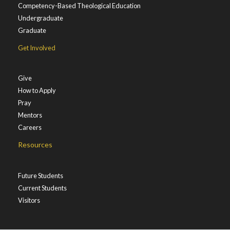
Competency-Based Theological Education
Undergraduate
Graduate
Get Involved
Give
How to Apply
Pray
Mentors
Careers
Resources
Future Students
Current Students
Visitors